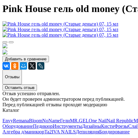
Pink House гель old money (Ст
Добавить в сравнение
Отзывы
Оставить отзыв
Отзыв успешно отправлен.
Он будет проверен администратором перед публикацией.
Перед публикацией отзывы проходят модерацию
Каталог
Envy
Remana
Bloom
NoName
Гели
MR.GEL
One Nail
Nail Republic
M
Оборудование
Педикюр
Инструменты
Дизайны
Кисти
Фрезы
Сла
Алгебра д/маникюр
Ta2
IVA NAILS
Депиляция
Бондирование