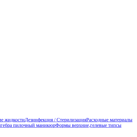
е жидкости
Дезинфекция / Стерилизация
Расходные материалы
гебра пилочный маникюр
Формы верхние,гелевые типсы