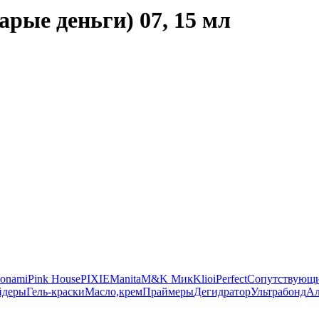
арые деньги) 07, 15 мл
onami
Pink House
PIXIE
Manita
M&K Мик
Klio
iPerfect
Сопутствующи
йдеры
Гель-краски
Масло,крем
Праймеры
Дегидратор
Ультрабонд
Ал