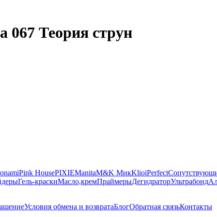
а 067 Теория струн
onami
Pink House
PIXIE
Manita
M&K Мик
Klio
iPerfect
Сопутствующи
йдеры
Гель-краски
Масло,крем
Праймеры
Дегидратор
Ультрабонд
Ал
лашение
Условия обмена и возврата
Блог
Обратная связь
Контакты