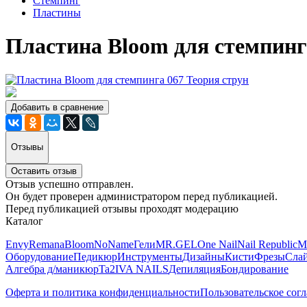
Стемпинг
Пластины
Пластина Bloom для стемпинг
Добавить в сравнение
Отзывы
Оставить отзыв
Отзыв успешно отправлен.
Он будет проверен администратором перед публикацией.
Перед публикацией отзывы проходят модерацию
Каталог
Envy
Remana
Bloom
NoName
Гели
MR.GEL
One Nail
Nail Republic
M
Оборудование
Педикюр
Инструменты
Дизайны
Кисти
Фрезы
Сла
Алгебра д/маникюр
Ta2
IVA NAILS
Депиляция
Бондирование
Оферта и политика конфиденциальности
Пользовательское сог