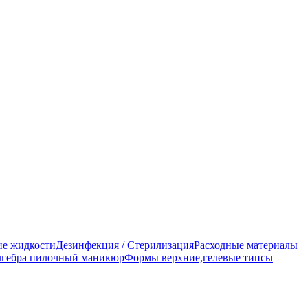
е жидкости
Дезинфекция / Стерилизация
Расходные материалы
гебра пилочный маникюр
Формы верхние,гелевые типсы