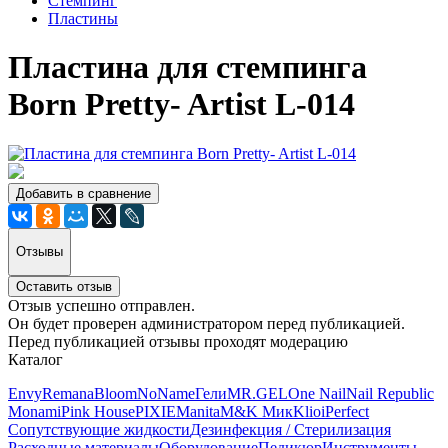
Стемпинг
Пластины
Пластина для стемпинга
Born Pretty- Artist L-014
Добавить в сравнение
Отзывы
Оставить отзыв
Отзыв успешно отправлен.
Он будет проверен администратором перед публикацией.
Перед публикацией отзывы проходят модерацию
Каталог
Envy
Remana
Bloom
NoName
Гели
MR.GEL
One Nail
Nail Republic
Monami
Pink House
PIXIE
Manita
M&K Мик
Klio
iPerfect
Сопутствующие жидкости
Дезинфекция / Стерилизация
Расходные материалы
Оборудование
Педикюр
Инструменты