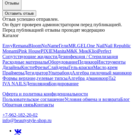
Отзывы
Оставить отзыв
Отзыв успешно отправлен.
Он будет проверен администратором перед публикацией.
Перед публикацией отзывы проходят модерацию
Каталог
Envy
Remana
Bloom
NoName
Гели
MR.GEL
One Nail
Nail Republic
Monami
Pink House
PIXIE
Manita
M&K Мик
Klio
iPerfect
Сопутствующие жидкости
Дезинфекция / Стерилизация
Расходные материалы
Оборудование
Педикюр
Инструменты
Дизайны
Кисти
Фрезы
Слайдеры
Гель-краски
Масло,крем
Праймеры
Дегидратор
Ультрабонд
Алгебра пилочный маникюр
Формы верхние,гелевые типсы
Алгебра д/маникюр
Ta2
IVA NAILS
Депиляция
Бондирование
Оферта и политика конфиденциальности
Пользовательское соглашение
Условия обмена и возврата
Блог
Обратная связь
Контакты
+7-962-182-20-02
info@beautystyle-shop.ru