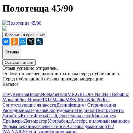
Полотенца 45/90
Добавить в сравнение
Отзывы
Оставить отзыв
Отзыв успешно отправлен.
Он будет проверен администратором перед публикацией.
Перед публикацией отзывы проходят модерацию
Каталог
Envy
Remana
Bloom
NoName
Гели
MR.GEL
One Nail
Nail Republic
Monami
Pink House
PIXIE
Manita
M&K Мик
Klio
iPerfect
Сопутствующие жидкости
Дезинфекция / Стерилизация
Расходные материалы
Оборудование
Педикюр
Инструменты
Дизайны
Кисти
Фрезы
Слайдеры
Гель-краски
Масло,крем
Праймеры
Дегидратор
Ультрабонд
Алгебра пилочный маникюр
Формы верхние,гелевые типсы
Алгебра д/маникюр
Ta2
IVA NAILS
Депиляция
Бондирование