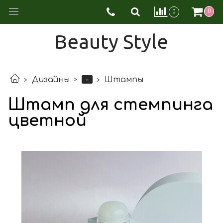
0
0
Beauty Style
-
Дизайны
Штампы
Штамп для стемпинга
цветной