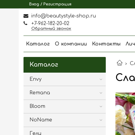
Вход / Регистрация
info@beautystyle-shop.ru
+7-962-182-20-02
Обратный звонок
Каталог
О компании
Контакты
Ли
С
Каталог
Сла
Envy
Remana
Bloom
NoName
Гели