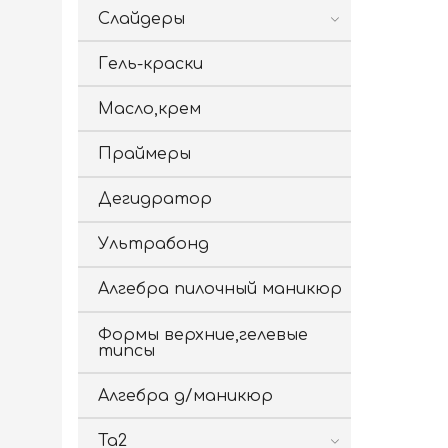
Слайдеры
Гель-краски
Масло,крем
Праймеры
Дегидратор
Ультрабонд
Алгебра пилочный маникюр
Формы верхние,гелевые
типсы
Алгебра д/маникюр
Ta2