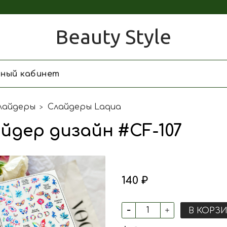
Beauty Style
чный кабинет
лайдеры
Слайдеры Laqua
йдер дизайн #CF-107
140 ₽
В КОРЗ