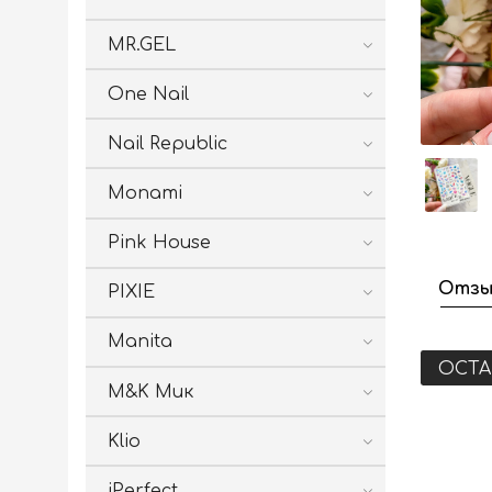
MR.GEL
One Nail
Nail Republic
Monami
Pink House
Отзы
PIXIE
Manita
ОСТА
M&K Мик
Klio
iPerfect