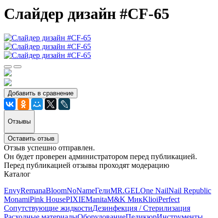
Слайдер дизайн #CF-65
Добавить в сравнение
Отзывы
Оставить отзыв
Отзыв успешно отправлен.
Он будет проверен администратором перед публикацией.
Перед публикацией отзывы проходят модерацию
Каталог
Envy
Remana
Bloom
NoName
Гели
MR.GEL
One Nail
Nail Republic
Monami
Pink House
PIXIE
Manita
M&K Мик
Klio
iPerfect
Сопутствующие жидкости
Дезинфекция / Стерилизация
Расходные материалы
Оборудование
Педикюр
Инструменты