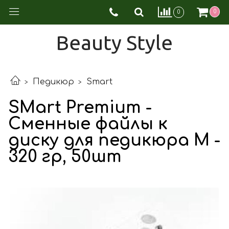
0
0
Beauty Style
Педикюр
Smart
SMart Premium -
Сменные файлы к
диску для педикюра М -
320 гр, 50шт