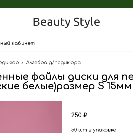
Beauty Style
чный кабинет
едикюр
Алгебра д/педикюра
нные файлы диски для п
гкие белые)размер S 15мм
250 ₽
50 шт в упаковке