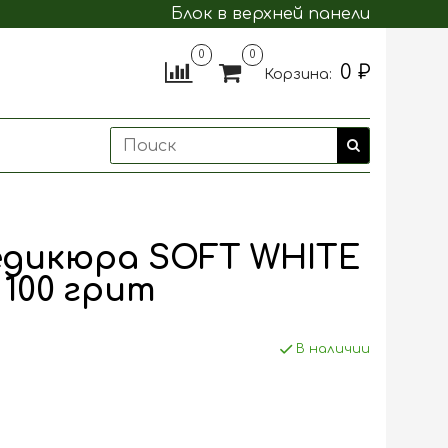
Блок в верхней панели
0
0
0 ₽
Корзина:
едикюра SOFT WHITE
 100 грит
В наличии