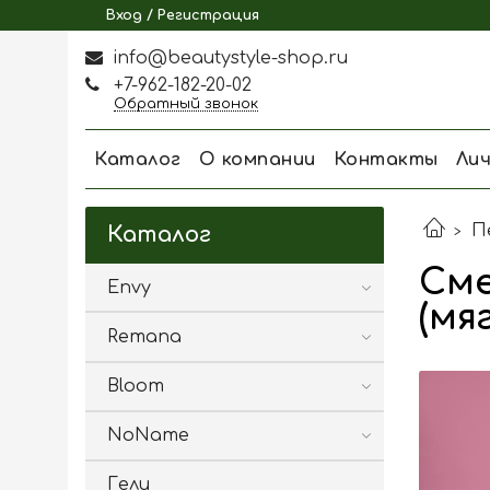
Вход / Регистрация
info@beautystyle-shop.ru
+7-962-182-20-02
Обратный звонок
Каталог
О компании
Контакты
Ли
П
Каталог
Сме
Envy
(мя
Remana
Bloom
NoName
Гели