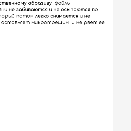
ственному абразиву
файлы
Они
не забиваются
и
не осыпаются
во
оторый потом
легко снимается
и
не
не оставляет микротрещин и не рвет ее