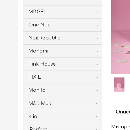
MR.GEL
One Nail
Nail Republic
Monami
Pink House
PIXIE
Manita
M&K Мик
Опис
Klio
Мы пре
iPerfect