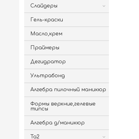
Слайдеры
Гель-краски
Масло,крем
Праймеры
Дегидратор
Ультрабонд
Алгебра пилочный маникюр
Формы верхние,гелевые
типсы
Алгебра д/маникюр
Ta2