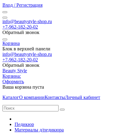
Вход / Регистрация
info@beautystyle-shop.ru
+7-962-182-20-02
Обратный звонок
Корзина
Блок в верхней панели
info@beautystyle-shop.ru
+7-962-182-20-02
Обратный звонок
Beauty Style
Корзина:
Оформить
Ваша корзина пуста
Каталог
О компании
Контакты
Личный кабинет
Педикюр
Материалы д/педикюра