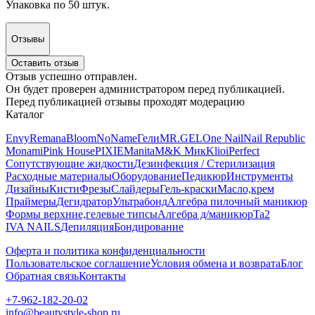
Упаковка по 50 штук.
Отзывы
Оставить отзыв
Отзыв успешно отправлен.
Он будет проверен администратором перед публикацией.
Перед публикацией отзывы проходят модерацию
Каталог
Envy
Remana
Bloom
NoName
Гели
MR.GEL
One Nail
Nail Republic
Monami
Pink House
PIXIE
Manita
M&K Мик
Klio
iPerfect
Сопутствующие жидкости
Дезинфекция / Стерилизация
Расходные материалы
Оборудование
Педикюр
Инструменты
Дизайны
Кисти
Фрезы
Слайдеры
Гель-краски
Масло,крем
Праймеры
Дегидратор
Ультрабонд
Алгебра пилочный маникюр
Формы верхние,гелевые типсы
Алгебра д/маникюр
Ta2
IVA NAILS
Депиляция
Бондирование
Оферта и политика конфиденциальности
Пользовательское соглашение
Условия обмена и возврата
Блог
Обратная связь
Контакты
+7-962-182-20-02
info@beautystyle-shop.ru