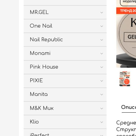
MR.GEL
One Nail
Nail Republic
Monami
Pink House
PIXIE
Manita
Опис
M&K Мик
Klio
Средне
Структ
iPerfect