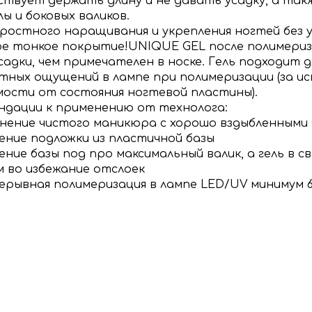
ствует держать длину и не давать усадку, а так
лы и боковых валиков.
оростного наращивания и укрепления ногтей без 
е тонкое покрытие!
UNIQUE GEL после полимериз
садки, чем примечателен в носке. Гель подходит д
тных ощущений в лампе при полимеризации (за ис
мости от состояния ногтевой пластины).
ндации к применению от технолога:
лнение чистого маникюра с хорошо вздыбленными
сение подложки из пластичной базы
сение базы под про максимальный валик, а гель в 
м во избежание отслоек
рерывная полимеризация в лампе LED/UV минимум 6