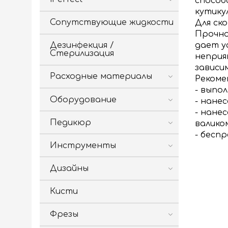
способ
кутику
Сопутствующие жидкости
Для ск
Прочно
дает у
Дезинфекция /
Стерилизация
неприя
зависи
Расходные материалы
Рекоме
- выпо
Оборудование
- нане
- нане
Педикюр
валико
- бесп
Инструменты
Дизайны
Кисти
Фрезы