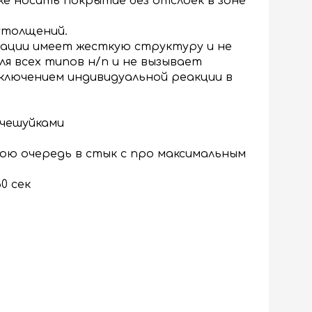
же носить покрытие без отслоек в зоне
утолщений.
ации имеет жесткую структуру и не
ля всех типов н/п и не вызывает
ключением индивидуальной реакции в
 чешуйками
свою очередь в стык с про максимальным
0 сек