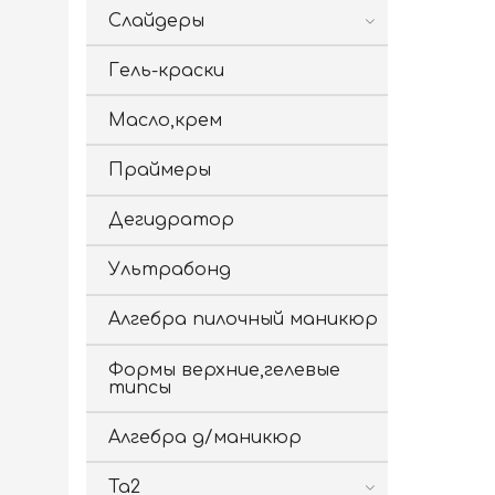
Слайдеры
Гель-краски
Масло,крем
Праймеры
Дегидратор
Ультрабонд
Алгебра пилочный маникюр
Формы верхние,гелевые
типсы
Алгебра д/маникюр
Ta2