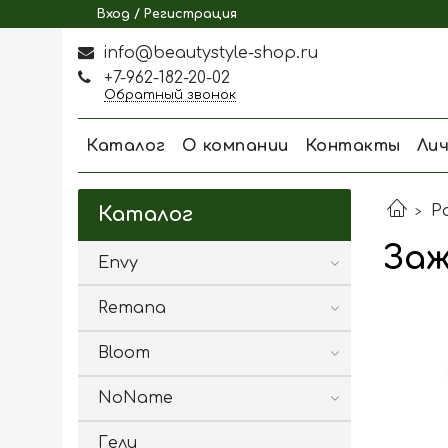
Вход / Регистрация
info@beautystyle-shop.ru
+7-962-182-20-02
Обратный звонок
Каталог
О компании
Контакты
Ли
Р
Каталог
За
Envy
Remana
Bloom
NoName
Гели