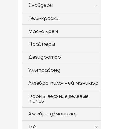
Слайдеры
Гель-краски
Масло,крем
Праймеры
Дегидратор
Ультрабонд
Алгебра пилочный маникюр
Формы верхние,гелевые
типсы
Алгебра д/маникюр
Ta2