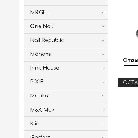
MR.GEL
One Nail
Nail Republic
Monami
Отзы
Pink House
PIXIE
ОСТА
Manita
M&K Мик
Klio
iPerfect