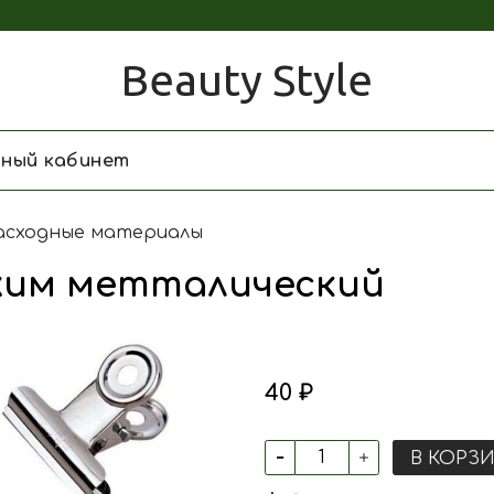
Beauty Style
чный кабинет
асходные материалы
жим метталический
40 ₽
В КОРЗ