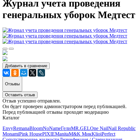
Журнал учета проведения
генеральных уборок Медтест
Добавить в сравнение
Отзывы
Оставить отзыв
Отзыв успешно отправлен.
Он будет проверен администратором перед публикацией.
Перед публикацией отзывы проходят модерацию
Каталог
Envy
Remana
Bloom
NoName
Гели
MR.GEL
One Nail
Nail Republic
Monami
Pink House
PIXIE
Manita
M&K Мик
Klio
iPerfect
Сопутствующие жидкости
Дезинфекция / Стерилизация