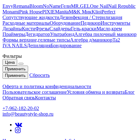
Envy
Remana
Bloom
NoName
Гели
MR.GEL
One Nail
Nail Republic
Monami
Pink House
PIXIE
Manita
M&K Мик
Klio
iPerfect
Сопутствующие жидкости
Дезинфекция / Стерилизация
Расходные материалы
Оборудование
Педикюр
Инструменты
Дизайны
Кисти
Фрезы
Слайдеры
Гель-краски
Масло,крем
Праймеры
Дегидратор
Ультрабонд
Алгебра пилочный маникюр
Формы верхние,гелевые типсы
Алгебра д/маникюр
Ta2
IVA NAILS
Депиляция
Бондирование
Фильтры
Цена
Применить
Сбросить
Применить
Оферта и политика конфиденциальности
Пользовательское соглашение
Условия обмена и возврата
Блог
Обратная связь
Контакты
+7-962-182-20-02
info@beautystyle-shop.ru