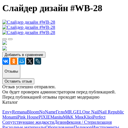
Cлайдер дизайн #WB-28
Добавить в сравнение
Отзывы
Оставить отзыв
Отзыв успешно отправлен.
Он будет проверен администратором перед публикацией.
Перед публикацией отзывы проходят модерацию
Каталог
Envy
Remana
Bloom
NoName
Гели
MR.GEL
One Nail
Nail Republic
Monami
Pink House
PIXIE
Manita
M&K Мик
Klio
iPerfect
Сопутствующие жидкости
Дезинфекция / Стерилизация
Расходные материалы
Оборудование
Педикюр
Инструменты