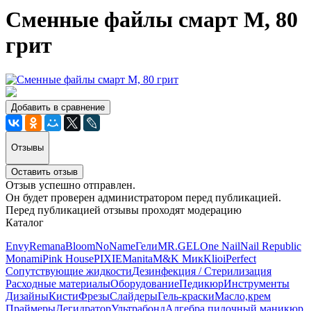
Сменные файлы смарт М, 80
грит
Добавить в сравнение
Отзывы
Оставить отзыв
Отзыв успешно отправлен.
Он будет проверен администратором перед публикацией.
Перед публикацией отзывы проходят модерацию
Каталог
Envy
Remana
Bloom
NoName
Гели
MR.GEL
One Nail
Nail Republic
Monami
Pink House
PIXIE
Manita
M&K Мик
Klio
iPerfect
Сопутствующие жидкости
Дезинфекция / Стерилизация
Расходные материалы
Оборудование
Педикюр
Инструменты
Дизайны
Кисти
Фрезы
Слайдеры
Гель-краски
Масло,крем
Праймеры
Дегидратор
Ультрабонд
Алгебра пилочный маникюр