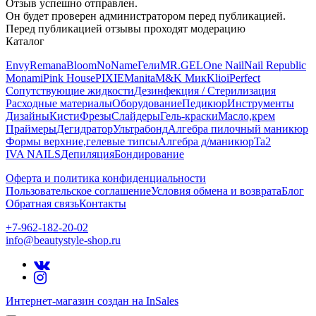
Отзыв успешно отправлен.
Он будет проверен администратором перед публикацией.
Перед публикацией отзывы проходят модерацию
Каталог
Envy
Remana
Bloom
NoName
Гели
MR.GEL
One Nail
Nail Republic
Monami
Pink House
PIXIE
Manita
M&K Мик
Klio
iPerfect
Сопутствующие жидкости
Дезинфекция / Стерилизация
Расходные материалы
Оборудование
Педикюр
Инструменты
Дизайны
Кисти
Фрезы
Слайдеры
Гель-краски
Масло,крем
Праймеры
Дегидратор
Ультрабонд
Алгебра пилочный маникюр
Формы верхние,гелевые типсы
Алгебра д/маникюр
Ta2
IVA NAILS
Депиляция
Бондирование
Оферта и политика конфиденциальности
Пользовательское соглашение
Условия обмена и возврата
Блог
Обратная связь
Контакты
+7-962-182-20-02
info@beautystyle-shop.ru
Интернет-магазин создан на InSales