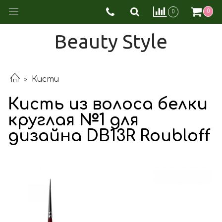
0
0
Beauty Style
Кисти
Кисть из волоса белки
круглая №1 для
дизайна DB13R Roubloff