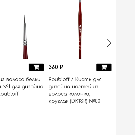
360 ₽
480 ₽
из волоса белки
Roubloff / Кисть для
КИСТЬ
я №1 для дизайна
дизайна ногтей из
КОЛОН
oubloff
волоса колонка,
№00 DK
круглая (DK13R) №00