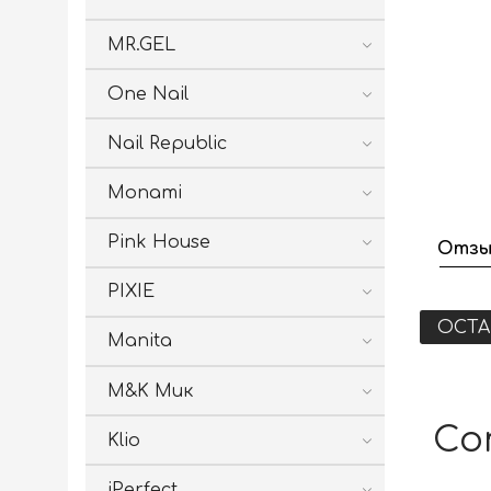
MR.GEL
One Nail
Nail Republic
Monami
Pink House
Отзы
PIXIE
ОСТА
Manita
M&K Мик
Со
Klio
iPerfect