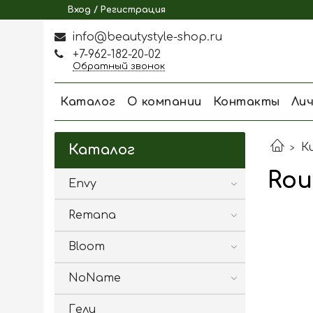
Вход / Регистрация
info@beautystyle-shop.ru
+7-962-182-20-02
Обратный звонок
Каталог
О компании
Контакты
Ли
К
Каталог
Rou
Envy
Remana
Bloom
NoName
Гели