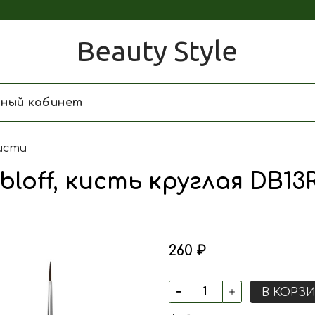
Beauty Style
чный кабинет
исти
bloff, кисть круглая DB1
260 ₽
В КОРЗ