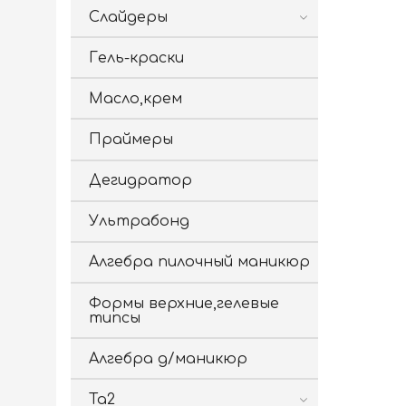
Слайдеры
Гель-краски
Масло,крем
Праймеры
Дегидратор
Ультрабонд
Алгебра пилочный маникюр
Формы верхние,гелевые
типсы
Алгебра д/маникюр
Ta2