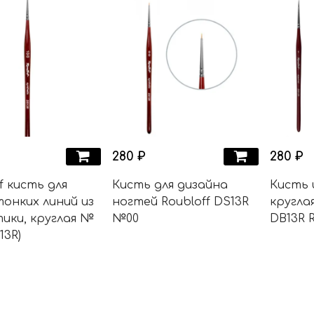
280 ₽
280 ₽
f кисть для
Кисть для дизайна
Кисть 
тонких линий из
ногтей Roubloff DS13R
кругла
ики, круглая №
№00
DB13R R
13R)