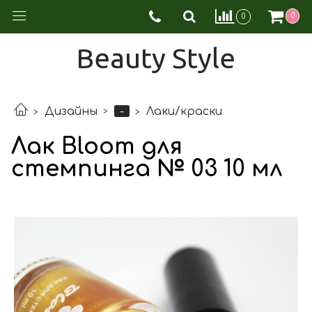
0
0
Beauty Style
-
Дизайны
Лаки/краски
Лак Bloom для
стемпинга № 03 10 мл