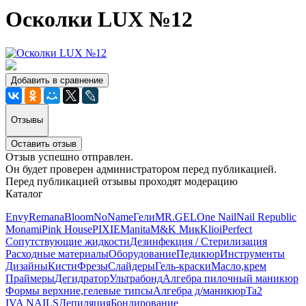
Осколки LUX №12
Добавить в сравнение
Отзывы
Оставить отзыв
Отзыв успешно отправлен.
Он будет проверен администратором перед публикацией.
Перед публикацией отзывы проходят модерацию
Каталог
Envy
Remana
Bloom
NoName
Гели
MR.GEL
One Nail
Nail Republic
Monami
Pink House
PIXIE
Manita
M&K Мик
Klio
iPerfect
Сопутствующие жидкости
Дезинфекция / Стерилизация
Расходные материалы
Оборудование
Педикюр
Инструменты
Дизайны
Кисти
Фрезы
Слайдеры
Гель-краски
Масло,крем
Праймеры
Дегидратор
Ультрабонд
Алгебра пилочный маникюр
Формы верхние,гелевые типсы
Алгебра д/маникюр
Ta2
IVA NAILS
Депиляция
Бондирование