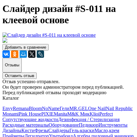
Слайдер дизайн #S-011 на
клеевой основе
Добавить в сравнение
Отзывы
Оставить отзыв
Отзыв успешно отправлен.
Он будет проверен администратором перед публикацией.
Перед публикацией отзывы проходят модерацию
Каталог
Envy
Remana
Bloom
NoName
Гели
MR.GEL
One Nail
Nail Republic
Monami
Pink House
PIXIE
Manita
M&K Мик
Klio
iPerfect
Сопутствующие жидкости
Дезинфекция / Стерилизация
Расходные материалы
Оборудование
Педикюр
Инструменты
Дизайны
Кисти
Фрезы
Слайдеры
Гель-краски
Масло,крем
Праймеры
Дегидратор
Ультрабонд
Алгебра пилочный маникюр