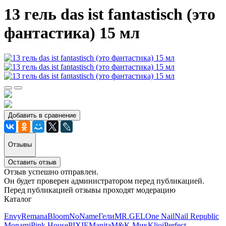
13 гель das ist fantastisch (это
фантастика) 15 мл
Добавить в сравнение
Отзывы
Оставить отзыв
Отзыв успешно отправлен.
Он будет проверен администратором перед публикацией.
Перед публикацией отзывы проходят модерацию
Каталог
Envy
Remana
Bloom
NoName
Гели
MR.GEL
One Nail
Nail Republic
Monami
Pink House
PIXIE
Manita
M&K Мик
Klio
iPerfect