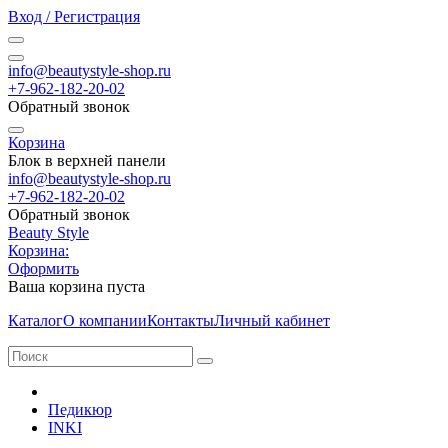
Вход / Регистрация
info@beautystyle-shop.ru
+7-962-182-20-02
Обратный звонок
Корзина
Блок в верхней панели
info@beautystyle-shop.ru
+7-962-182-20-02
Обратный звонок
Beauty Style
Корзина:
Оформить
Ваша корзина пуста
Каталог
О компании
Контакты
Личный кабинет
Педикюр
INKI