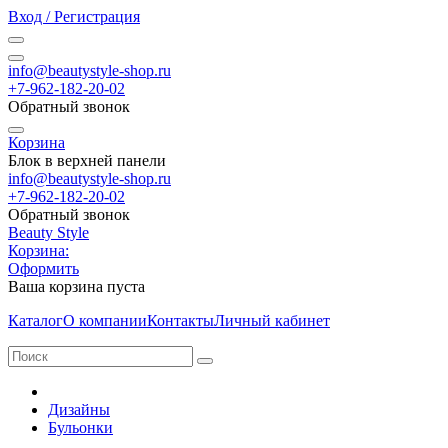
Вход / Регистрация
info@beautystyle-shop.ru
+7-962-182-20-02
Обратный звонок
Корзина
Блок в верхней панели
info@beautystyle-shop.ru
+7-962-182-20-02
Обратный звонок
Beauty Style
Корзина:
Оформить
Ваша корзина пуста
Каталог
О компании
Контакты
Личный кабинет
Дизайны
Бульонки