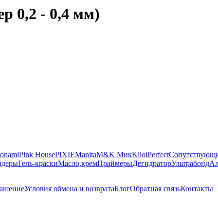
 0,2 - 0,4 мм)
onami
Pink House
PIXIE
Manita
M&K Мик
Klio
iPerfect
Сопутствующи
йдеры
Гель-краски
Масло,крем
Праймеры
Дегидратор
Ультрабонд
Ал
лашение
Условия обмена и возврата
Блог
Обратная связь
Контакты