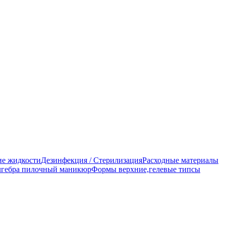
е жидкости
Дезинфекция / Стерилизация
Расходные материалы
гебра пилочный маникюр
Формы верхние,гелевые типсы