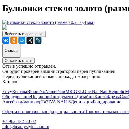
Бульонки стекло золото (размер
Добавить в сравнение
Отзывы
Оставить отзыв
Отзыв успешно отправлен.
Он будет проверен администратором перед публикацией.
Перед публикацией отзывы проходят модерацию
Каталог
Envy
Remana
Bloom
NoName
Гели
MR.GEL
One Nail
Nail Republic
M
Оборудование
Педикюр
Инструменты
Дизайны
Кисти
Фрезы
Сла
Алгебра д/маникюр
Ta2
IVA NAILS
Депиляция
Бондирование
Оферта и политика конфиденциальности
Пользовательское сог
+7-962-182-20-02
info@beautystyle-shop.ru