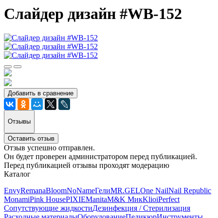
Cлайдер дизайн #WB-152
Добавить в сравнение
Отзывы
Оставить отзыв
Отзыв успешно отправлен.
Он будет проверен администратором перед публикацией.
Перед публикацией отзывы проходят модерацию
Каталог
Envy
Remana
Bloom
NoName
Гели
MR.GEL
One Nail
Nail Republic
Monami
Pink House
PIXIE
Manita
M&K Мик
Klio
iPerfect
Сопутствующие жидкости
Дезинфекция / Стерилизация
Расходные материалы
Оборудование
Педикюр
Инструменты