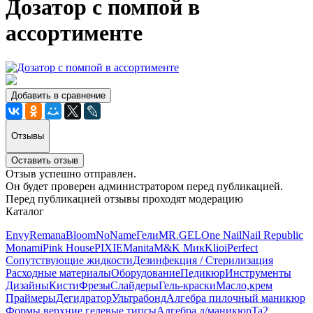
Дозатор с помпой в
ассортименте
Добавить в сравнение
Отзывы
Оставить отзыв
Отзыв успешно отправлен.
Он будет проверен администратором перед публикацией.
Перед публикацией отзывы проходят модерацию
Каталог
Envy
Remana
Bloom
NoName
Гели
MR.GEL
One Nail
Nail Republic
Monami
Pink House
PIXIE
Manita
M&K Мик
Klio
iPerfect
Сопутствующие жидкости
Дезинфекция / Стерилизация
Расходные материалы
Оборудование
Педикюр
Инструменты
Дизайны
Кисти
Фрезы
Слайдеры
Гель-краски
Масло,крем
Праймеры
Дегидратор
Ультрабонд
Алгебра пилочный маникюр
Формы верхние,гелевые типсы
Алгебра д/маникюр
Ta2