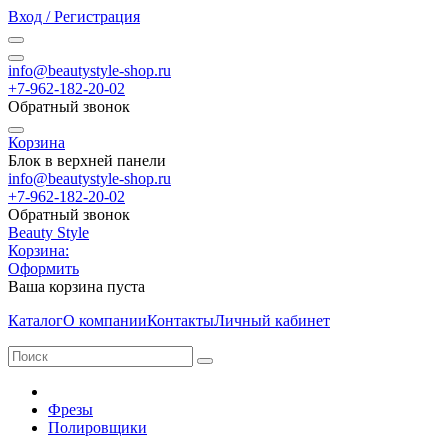
Вход / Регистрация
info@beautystyle-shop.ru
+7-962-182-20-02
Обратный звонок
Корзина
Блок в верхней панели
info@beautystyle-shop.ru
+7-962-182-20-02
Обратный звонок
Beauty Style
Корзина:
Оформить
Ваша корзина пуста
Каталог
О компании
Контакты
Личный кабинет
Фрезы
Полировщики