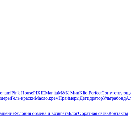
onami
Pink House
PIXIE
Manita
M&K Мик
Klio
iPerfect
Сопутствующи
йдеры
Гель-краски
Масло,крем
Праймеры
Дегидратор
Ультрабонд
Ал
лашение
Условия обмена и возврата
Блог
Обратная связь
Контакты