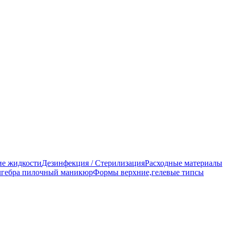
е жидкости
Дезинфекция / Стерилизация
Расходные материалы
гебра пилочный маникюр
Формы верхние,гелевые типсы