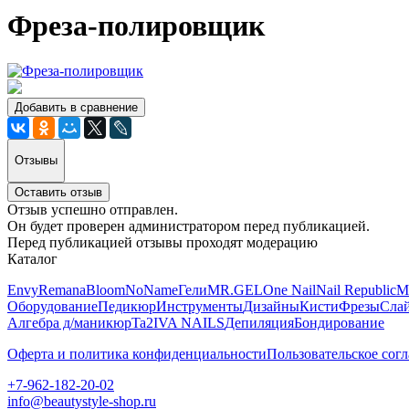
Фреза-полировщик
Добавить в сравнение
Отзывы
Оставить отзыв
Отзыв успешно отправлен.
Он будет проверен администратором перед публикацией.
Перед публикацией отзывы проходят модерацию
Каталог
Envy
Remana
Bloom
NoName
Гели
MR.GEL
One Nail
Nail Republic
M
Оборудование
Педикюр
Инструменты
Дизайны
Кисти
Фрезы
Сла
Алгебра д/маникюр
Ta2
IVA NAILS
Депиляция
Бондирование
Оферта и политика конфиденциальности
Пользовательское сог
+7-962-182-20-02
info@beautystyle-shop.ru