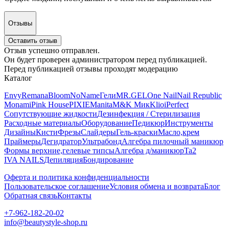
Отзывы
Оставить отзыв
Отзыв успешно отправлен.
Он будет проверен администратором перед публикацией.
Перед публикацией отзывы проходят модерацию
Каталог
Envy
Remana
Bloom
NoName
Гели
MR.GEL
One Nail
Nail Republic
Monami
Pink House
PIXIE
Manita
M&K Мик
Klio
iPerfect
Сопутствующие жидкости
Дезинфекция / Стерилизация
Расходные материалы
Оборудование
Педикюр
Инструменты
Дизайны
Кисти
Фрезы
Слайдеры
Гель-краски
Масло,крем
Праймеры
Дегидратор
Ультрабонд
Алгебра пилочный маникюр
Формы верхние,гелевые типсы
Алгебра д/маникюр
Ta2
IVA NAILS
Депиляция
Бондирование
Оферта и политика конфиденциальности
Пользовательское соглашение
Условия обмена и возврата
Блог
Обратная связь
Контакты
+7-962-182-20-02
info@beautystyle-shop.ru