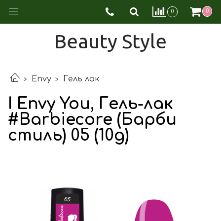
0
0
Beauty Style
Envy
Гель лак
I Envy You, Гель-лак
#Barbiecore (Барби
стиль) 05 (10g)