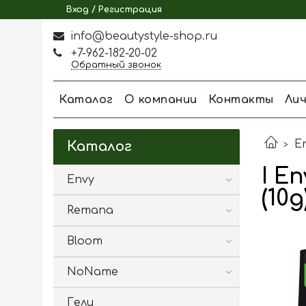
Вход / Регистрация
info@beautystyle-shop.ru
+7-962-182-20-02
Обратный звонок
Каталог
О компании
Контакты
Ли
E
Каталог
I E
Envy
(10g
Remana
Bloom
NoName
Гели