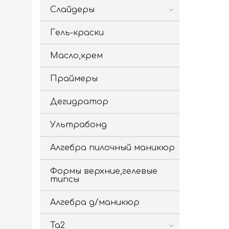
Слайдеры
Гель-краски
Масло,крем
Праймеры
Дегидратор
Ультрабонд
Алгебра пилочный маникюр
Формы верхние,гелевые
типсы
Алгебра д/маникюр
Ta2