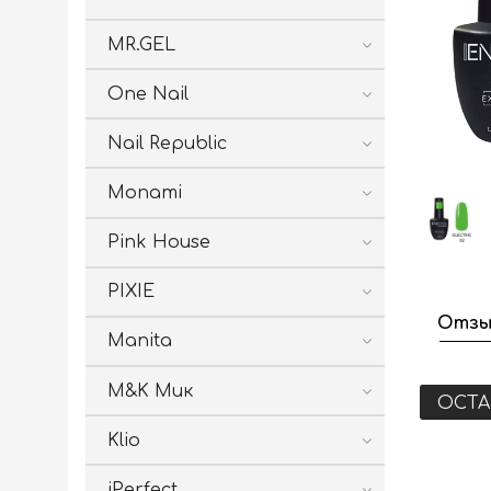
MR.GEL
One Nail
Nail Republic
Monami
Pink House
PIXIE
Отзы
Manita
M&K Мик
ОСТА
Klio
iPerfect