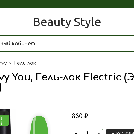
Beauty Style
чный кабинет
nvy
Гель лак
nvy You, Гель-лак Electric
)
330 ₽
В КОРЗ