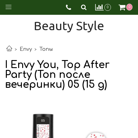
0
0
Beauty Style
Envy
Топы
I Envy You, Top After
Party (Топ после
вечеринки) 05 (15 g)