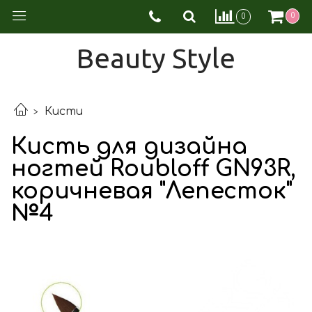
0
0
Beauty Style
Кисти
Кисть для дизайна
ногтей Roubloff GN93R,
коричневая "Лепесток"
№4