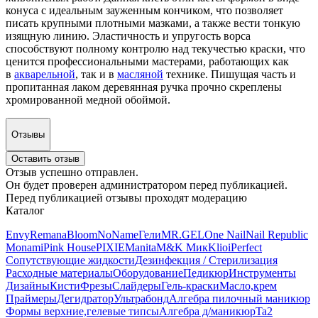
конуса с идеальным зауженным кончиком, что позволяет
писать крупными плотными мазками, а также вести тонкую
изящную линию. Эластичность и упругость ворса
способствуют полному контролю над текучестью краски, что
ценится профессиональными мастерами, работающих как
в
акварельной
, так и в
масляной
технике. Пишущая часть и
пропитанная лаком деревянная ручка прочно скреплены
хромированной медной обоймой.
Отзывы
Оставить отзыв
Отзыв успешно отправлен.
Он будет проверен администратором перед публикацией.
Перед публикацией отзывы проходят модерацию
Каталог
Envy
Remana
Bloom
NoName
Гели
MR.GEL
One Nail
Nail Republic
Monami
Pink House
PIXIE
Manita
M&K Мик
Klio
iPerfect
Сопутствующие жидкости
Дезинфекция / Стерилизация
Расходные материалы
Оборудование
Педикюр
Инструменты
Дизайны
Кисти
Фрезы
Слайдеры
Гель-краски
Масло,крем
Праймеры
Дегидратор
Ультрабонд
Алгебра пилочный маникюр
Формы верхние,гелевые типсы
Алгебра д/маникюр
Ta2