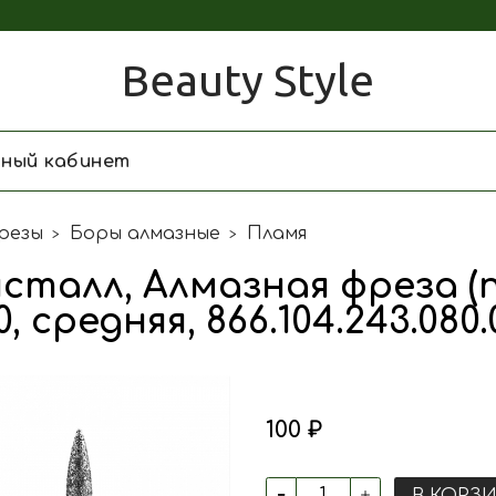
Beauty Style
чный кабинет
резы
Боры алмазные
Пламя
сталл, Алмазная фреза (п
0, средняя, 866.104.243.080.
100 ₽
В КОРЗ