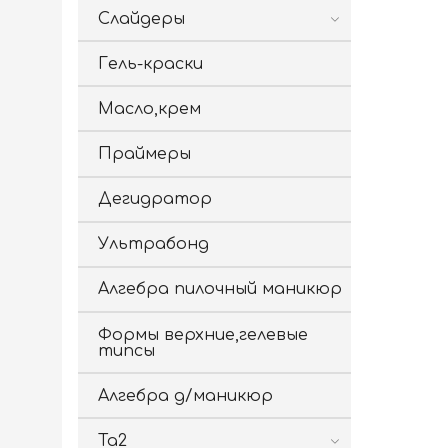
Слайдеры
Гель-краски
Масло,крем
Праймеры
Дегидратор
Ультрабонд
Алгебра пилочный маникюр
Формы верхние,гелевые
типсы
Алгебра д/маникюр
Ta2