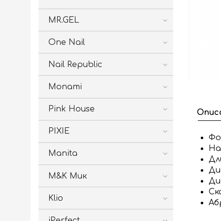
MR.GEL
One Nail
Nail Republic
Monami
Pink House
Опис
PIXIE
Фо
На
Manita
Дл
Ди
M&K Мик
Ди
Ск
Klio
Аб
iPerfect