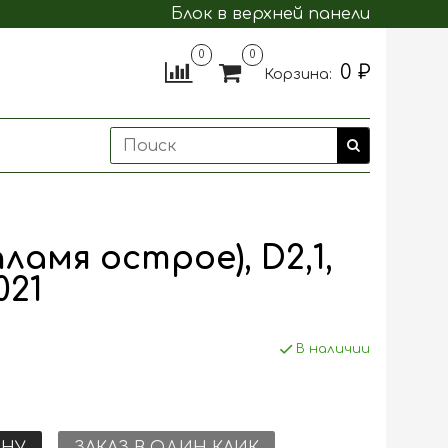
Блок в верхней панели
0
0
0 ₽
Корзина:
ламя острое), D2,1,
021
В наличии
ИНУ
ЗАКАЗ В ОДИН КЛИК