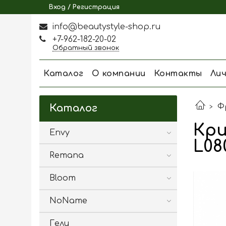
Вход / Регистрация
info@beautystyle-shop.ru
+7-962-182-20-02
Обратный звонок
Каталог
О компании
Контакты
Ли
Ф
Каталог
Кри
Envy
L08
Remana
Bloom
NoName
Гели