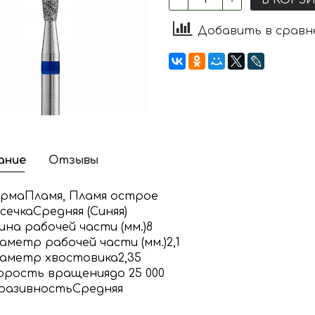
Добавить в сравн
ание
Отзывы
рма
Пламя, Пламя острое
сечка
Средняя (Синяя)
ина рабочей части (мм.)
8
аметр рабочей части (мм.)
2,1
аметр хвостовика
2,35
орость вращения
до 25 000
разивность
Средняя