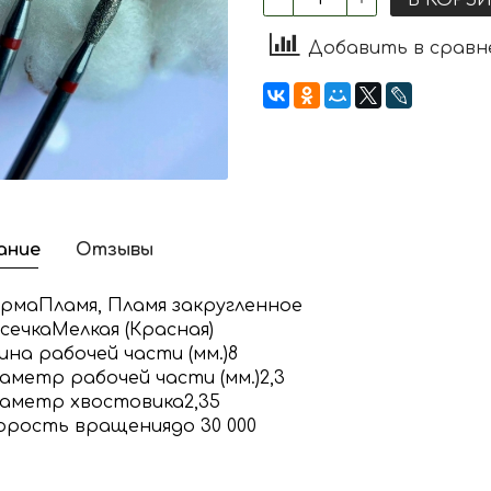
Добавить в сравн
ание
Отзывы
рма
Пламя, Пламя закругленное
сечка
Мелкая (Красная)
ина рабочей части (мм.)
8
аметр рабочей части (мм.)
2,3
аметр хвостовика
2,35
орость вращения
до 30 000