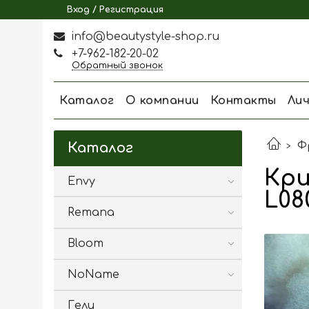
Вход / Регистрация
info@beautystyle-shop.ru
+7-962-182-20-02
Обратный звонок
Каталог
О компании
Контакты
Ли
Ф
Каталог
Кри
Envy
L08
Remana
Bloom
NoName
Гели