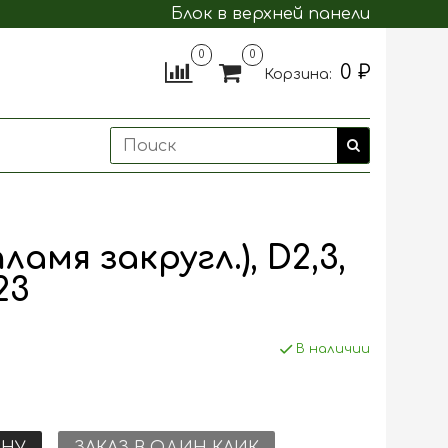
Блок в верхней панели
0
0
0 ₽
Корзина:
амя закругл.), D2,3,
23
В наличии
ИНУ
ЗАКАЗ В ОДИН КЛИК