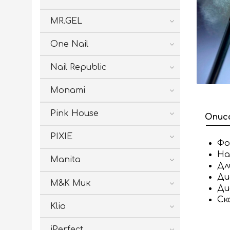
MR.GEL
One Nail
Nail Republic
Monami
Pink House
Опис
PIXIE
Фо
На
Manita
Дл
Ди
M&K Мик
Ди
Ск
Klio
iPerfect