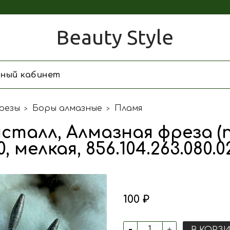
Beauty Style
чный кабинет
резы
Боры алмазные
Пламя
сталл, Алмазная фреза (пл
0, мелкая, 856.104.263.080.0
100 ₽
В КОРЗ