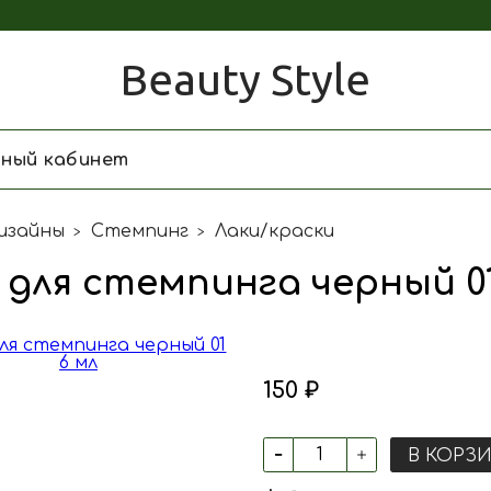
Beauty Style
чный кабинет
изайны
Стемпинг
Лаки/краски
 для стемпинга черный 01
150 ₽
В КОРЗ