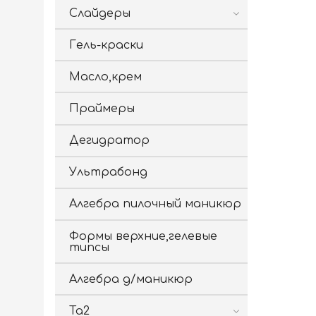
Слайдеры
Гель-краски
Масло,крем
Праймеры
Дегидратор
Ультрабонд
Алгебра пилочный маникюр
Формы верхние,гелевые
типсы
Алгебра д/маникюр
Ta2