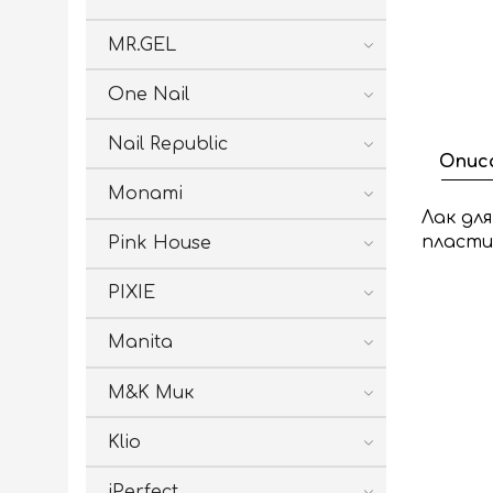
MR.GEL
One Nail
Nail Republic
Опис
Monami
Лак дл
пласти
Pink House
PIXIE
Manita
M&K Мик
Klio
iPerfect