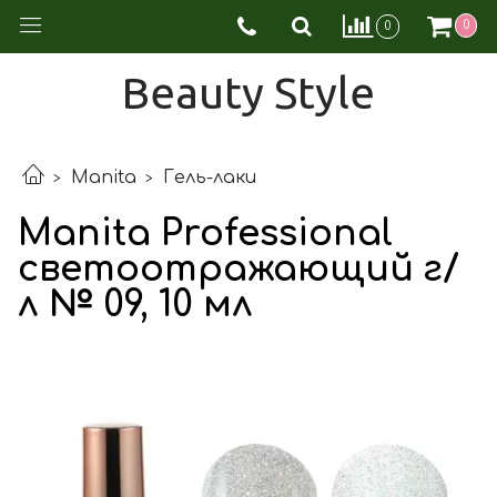
0
0
Beauty Style
Manita
Гель-лаки
Manita Professional
светоотражающий г/
л № 09, 10 мл