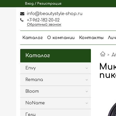
Вход / Регистрация
info@beautystyle-shop.ru
+7-962-182-20-02
Обратный звонок
Каталог
О компании
Контакты
Ли
Д
Каталог
Мик
Envy
пик
Remana
Bloom
NoName
Гели