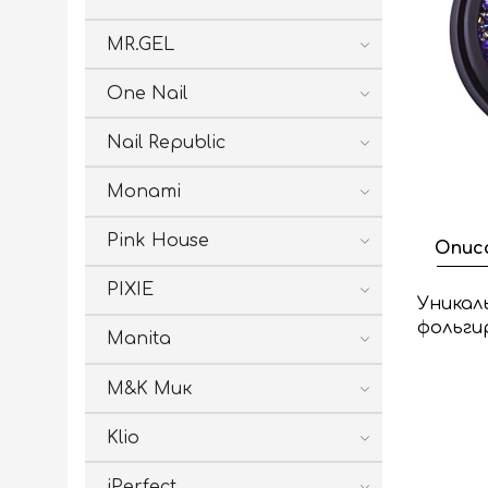
MR.GEL
One Nail
Nail Republic
Monami
Pink House
Опис
PIXIE
Уникал
фольги
Manita
M&K Мик
Klio
iPerfect