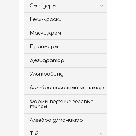
Слайдеры
Гель-краски
Масло,крем
Праймеры
Дегидратор
Ультрабонд
Алгебра пилочный маникюр
Формы верхние,гелевые
типсы
Алгебра д/маникюр
Ta2