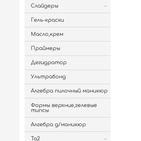
Слайдеры
Гель-краски
Масло,крем
Праймеры
Дегидратор
Ультрабонд
Алгебра пилочный маникюр
Формы верхние,гелевые
типсы
Алгебра д/маникюр
Ta2