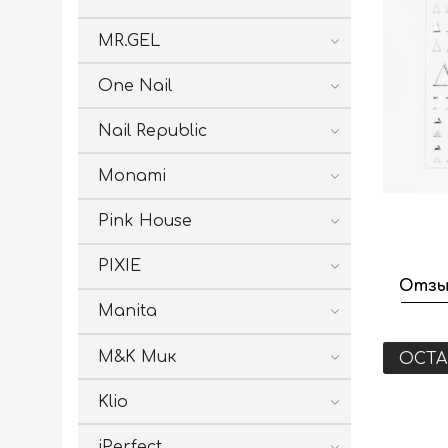
MR.GEL
One Nail
Nail Republic
Monami
Pink House
PIXIE
Отзы
Manita
M&K Мик
ОСТА
Klio
iPerfect