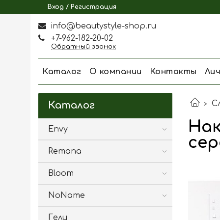
Вход / Регистрация
info@beautystyle-shop.ru
+7-962-182-20-02
Обратный звонок
Каталог
О компании
Контакты
Ли
С
Каталог
Нак
Envy
сер
Remana
Bloom
NoName
Гели