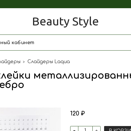
Beauty Style
чный кабинет
лайдеры
Слайдеры Laqua
лейки металлизированн
ебро
120 ₽
В КОРЗ