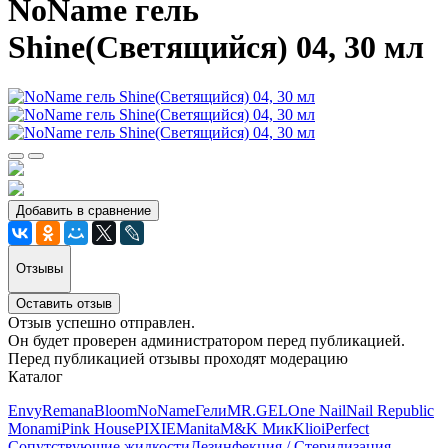
NoName гель
Shine(Светящийся) 04, 30 мл
Добавить в сравнение
Отзывы
Оставить отзыв
Отзыв успешно отправлен.
Он будет проверен администратором перед публикацией.
Перед публикацией отзывы проходят модерацию
Каталог
Envy
Remana
Bloom
NoName
Гели
MR.GEL
One Nail
Nail Republic
Monami
Pink House
PIXIE
Manita
M&K Мик
Klio
iPerfect
Сопутствующие жидкости
Дезинфекция / Стерилизация