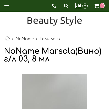
0
0
Beauty Style
NoName
Гель-лаки
NoName Marsala(Вино)
г/л 03, 8 мл