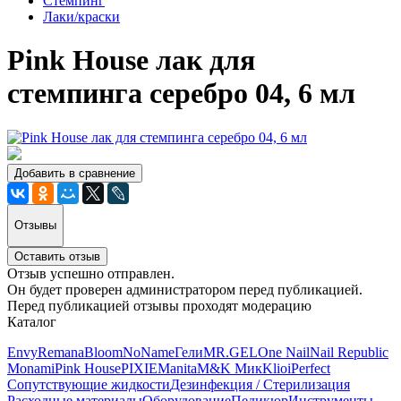
Стемпинг
Лаки/краски
Pink House лак для
стемпинга серебро 04, 6 мл
Добавить в сравнение
Отзывы
Оставить отзыв
Отзыв успешно отправлен.
Он будет проверен администратором перед публикацией.
Перед публикацией отзывы проходят модерацию
Каталог
Envy
Remana
Bloom
NoName
Гели
MR.GEL
One Nail
Nail Republic
Monami
Pink House
PIXIE
Manita
M&K Мик
Klio
iPerfect
Сопутствующие жидкости
Дезинфекция / Стерилизация
Расходные материалы
Оборудование
Педикюр
Инструменты