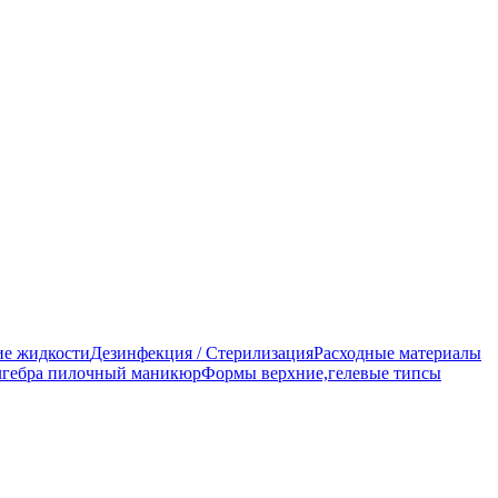
е жидкости
Дезинфекция / Стерилизация
Расходные материалы
гебра пилочный маникюр
Формы верхние,гелевые типсы