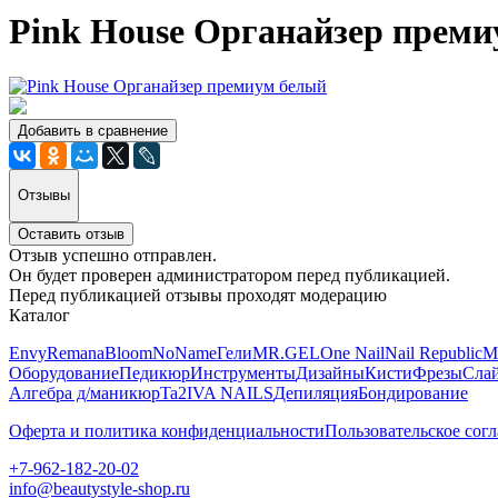
Pink House Органайзер прем
Добавить в сравнение
Отзывы
Оставить отзыв
Отзыв успешно отправлен.
Он будет проверен администратором перед публикацией.
Перед публикацией отзывы проходят модерацию
Каталог
Envy
Remana
Bloom
NoName
Гели
MR.GEL
One Nail
Nail Republic
M
Оборудование
Педикюр
Инструменты
Дизайны
Кисти
Фрезы
Сла
Алгебра д/маникюр
Ta2
IVA NAILS
Депиляция
Бондирование
Оферта и политика конфиденциальности
Пользовательское сог
+7-962-182-20-02
info@beautystyle-shop.ru