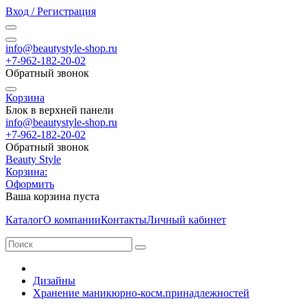
Вход / Регистрация
info@beautystyle-shop.ru
+7-962-182-20-02
Обратный звонок
Корзина
Блок в верхней панели
info@beautystyle-shop.ru
+7-962-182-20-02
Обратный звонок
Beauty Style
Корзина:
Оформить
Ваша корзина пуста
Каталог
О компании
Контакты
Личный кабинет
Дизайны
Хранение маникюрно-косм.принадлежностей