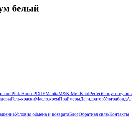
иум белый
onami
Pink House
PIXIE
Manita
M&K Мик
Klio
iPerfect
Сопутствующи
йдеры
Гель-краски
Масло,крем
Праймеры
Дегидратор
Ультрабонд
Ал
лашение
Условия обмена и возврата
Блог
Обратная связь
Контакты