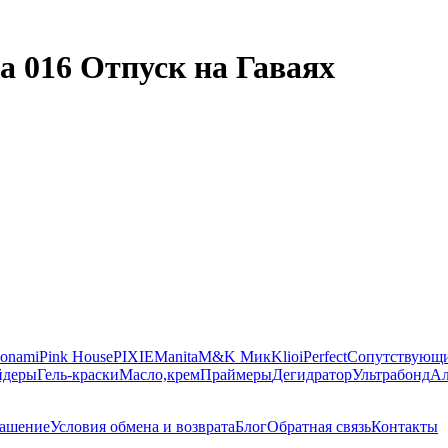
а 016 Отпуск на Гаваях
onami
Pink House
PIXIE
Manita
M&K Мик
Klio
iPerfect
Сопутствующи
йдеры
Гель-краски
Масло,крем
Праймеры
Дегидратор
Ультрабонд
Ал
лашение
Условия обмена и возврата
Блог
Обратная связь
Контакты