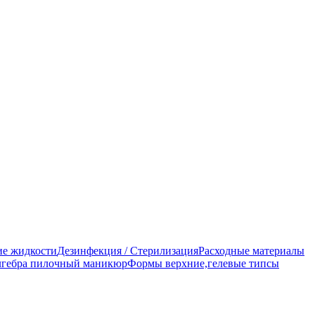
е жидкости
Дезинфекция / Стерилизация
Расходные материалы
гебра пилочный маникюр
Формы верхние,гелевые типсы