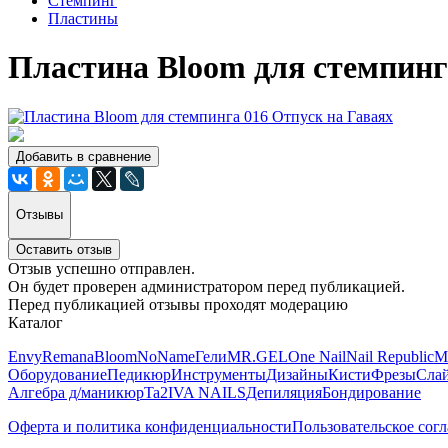
Стемпинг
Пластины
Пластина Bloom для стемпинг
Добавить в сравнение
Отзывы
Оставить отзыв
Отзыв успешно отправлен.
Он будет проверен администратором перед публикацией.
Перед публикацией отзывы проходят модерацию
Каталог
Envy
Remana
Bloom
NoName
Гели
MR.GEL
One Nail
Nail Republic
M
Оборудование
Педикюр
Инструменты
Дизайны
Кисти
Фрезы
Сла
Алгебра д/маникюр
Ta2
IVA NAILS
Депиляция
Бондирование
Оферта и политика конфиденциальности
Пользовательское сог