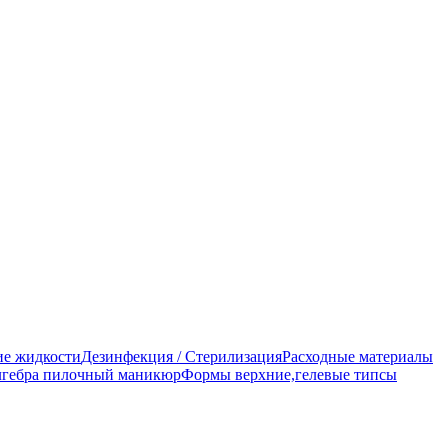
е жидкости
Дезинфекция / Стерилизация
Расходные материалы
гебра пилочный маникюр
Формы верхние,гелевые типсы