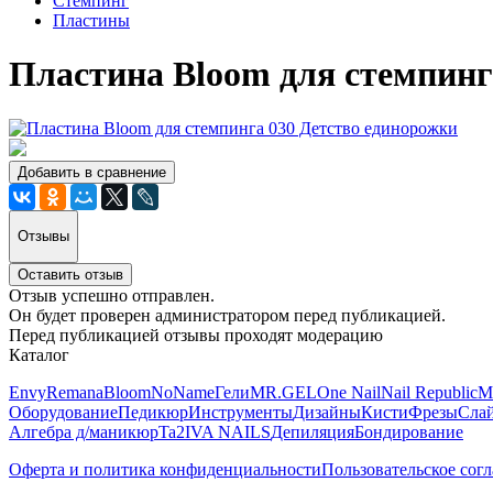
Стемпинг
Пластины
Пластина Bloom для стемпинг
Добавить в сравнение
Отзывы
Оставить отзыв
Отзыв успешно отправлен.
Он будет проверен администратором перед публикацией.
Перед публикацией отзывы проходят модерацию
Каталог
Envy
Remana
Bloom
NoName
Гели
MR.GEL
One Nail
Nail Republic
M
Оборудование
Педикюр
Инструменты
Дизайны
Кисти
Фрезы
Сла
Алгебра д/маникюр
Ta2
IVA NAILS
Депиляция
Бондирование
Оферта и политика конфиденциальности
Пользовательское сог