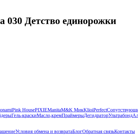
а 030 Детство единорожки
onami
Pink House
PIXIE
Manita
M&K Мик
Klio
iPerfect
Сопутствующи
йдеры
Гель-краски
Масло,крем
Праймеры
Дегидратор
Ультрабонд
Ал
лашение
Условия обмена и возврата
Блог
Обратная связь
Контакты