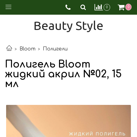
0
0
Beauty Style
Bloom
Полигели
Полигель Bloom
жидкий акрил №02, 15
мл