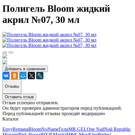
Полигель Bloom жидкий
акрил №07, 30 мл
Добавить в сравнение
Отзывы
Оставить отзыв
Отзыв успешно отправлен.
Он будет проверен администратором перед публикацией.
Перед публикацией отзывы проходят модерацию
Каталог
Envy
Remana
Bloom
NoName
Гели
MR.GEL
One Nail
Nail Republic
Monami
Pink House
PIXIE
Manita
M&K Мик
Klio
iPerfect