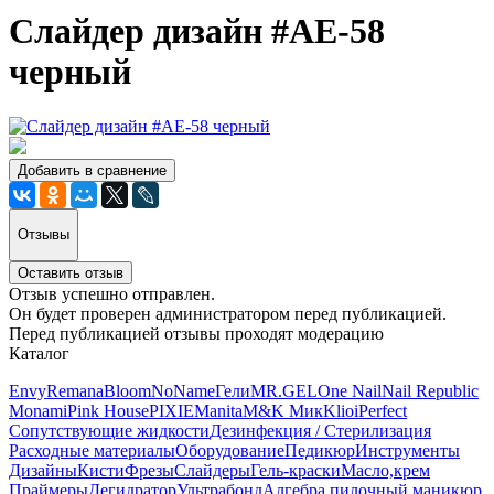
Слайдер дизайн #АЕ-58
черный
Добавить в сравнение
Отзывы
Оставить отзыв
Отзыв успешно отправлен.
Он будет проверен администратором перед публикацией.
Перед публикацией отзывы проходят модерацию
Каталог
Envy
Remana
Bloom
NoName
Гели
MR.GEL
One Nail
Nail Republic
Monami
Pink House
PIXIE
Manita
M&K Мик
Klio
iPerfect
Сопутствующие жидкости
Дезинфекция / Стерилизация
Расходные материалы
Оборудование
Педикюр
Инструменты
Дизайны
Кисти
Фрезы
Слайдеры
Гель-краски
Масло,крем
Праймеры
Дегидратор
Ультрабонд
Алгебра пилочный маникюр